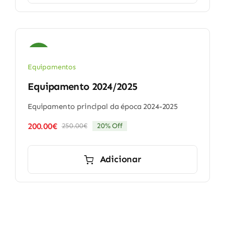
Sale!
Equipamentos
Equipamento 2024/2025
Equipamento principal da época 2024-2025
200.00
€
250.00
€
20% Off
O
O
preço
preço
original
atual
Adicionar
era:
é:
250.00€.
200.00€.