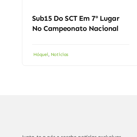
Sub15 Do SCT Em 7º Lugar
No Campeonato Nacional
Hóquei
,
Noticias
Junta-te a nós e recebe notícias exclusivas,