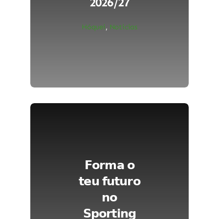
2026/27
Hóquei
,
Noticias
𝗙𝗼𝗿𝗺𝗮 𝗼
𝘁𝗲𝘂 𝗳𝘂𝘁𝘂𝗿𝗼
𝗻𝗼
𝗦𝗽𝗼𝗿𝘁𝗶𝗻𝗴