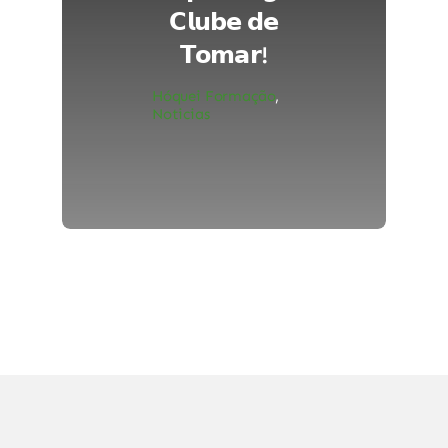
𝗖𝗹𝘂𝗯𝗲 𝗱𝗲
𝗧𝗼𝗺𝗮𝗿!
Hóquei Formação
,
Noticias