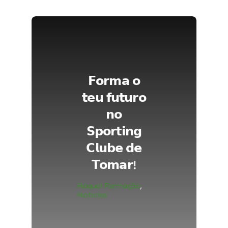
𝗙𝗼𝗿𝗺𝗮 𝗼
𝘁𝗲𝘂 𝗳𝘂𝘁𝘂𝗿𝗼
𝗻𝗼
𝗦𝗽𝗼𝗿𝘁𝗶𝗻𝗴
𝗖𝗹𝘂𝗯𝗲 𝗱𝗲
𝗧𝗼𝗺𝗮𝗿!
Hóquei Formação
,
Noticias