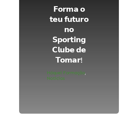
𝗙𝗼𝗿𝗺𝗮 𝗼
𝘁𝗲𝘂 𝗳𝘂𝘁𝘂𝗿𝗼
𝗻𝗼
𝗦𝗽𝗼𝗿𝘁𝗶𝗻𝗴
𝗖𝗹𝘂𝗯𝗲 𝗱𝗲
𝗧𝗼𝗺𝗮𝗿!
Hóquei Formação
,
Noticias