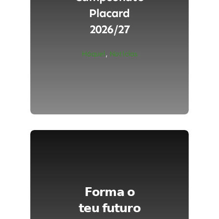
Placard
2026/27
Hóquei
,
Noticias
𝗙𝗼𝗿𝗺𝗮 𝗼
𝘁𝗲𝘂 𝗳𝘂𝘁𝘂𝗿𝗼