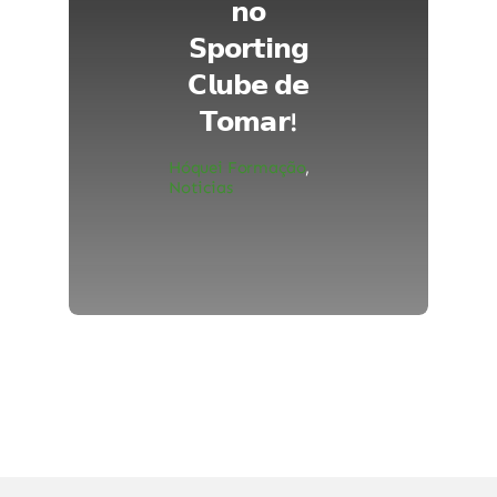
𝗻𝗼
𝗦𝗽𝗼𝗿𝘁𝗶𝗻𝗴
𝗖𝗹𝘂𝗯𝗲 𝗱𝗲
𝗧𝗼𝗺𝗮𝗿!
Hóquei Formação
,
Noticias