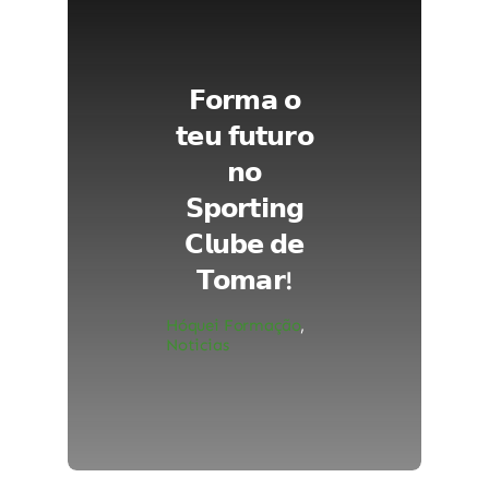
𝗙𝗼𝗿𝗺𝗮 𝗼
𝘁𝗲𝘂 𝗳𝘂𝘁𝘂𝗿𝗼
𝗻𝗼
𝗦𝗽𝗼𝗿𝘁𝗶𝗻𝗴
𝗖𝗹𝘂𝗯𝗲 𝗱𝗲
𝗧𝗼𝗺𝗮𝗿!
Hóquei Formação
,
Noticias