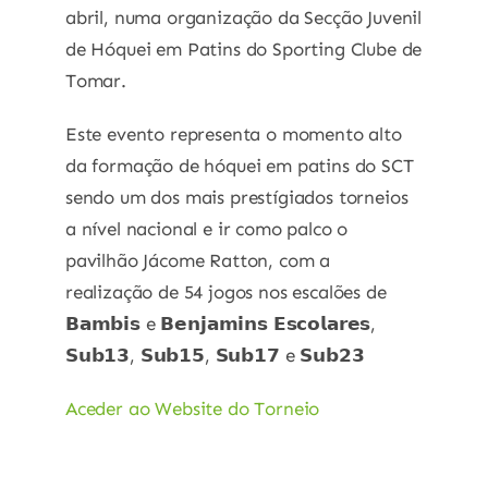
abril, numa organização da Secção Juvenil
de Hóquei em Patins do Sporting Clube de
Tomar.
Este evento representa o momento alto
da formação de hóquei em patins do SCT
sendo um dos mais prestígiados torneios
a nível nacional e ir como palco o
pavilhão Jácome Ratton, com a
realização de 54 jogos nos escalões de
𝗕𝗮𝗺𝗯𝗶𝘀 e 𝗕𝗲𝗻𝗷𝗮𝗺𝗶𝗻𝘀 𝗘𝘀𝗰𝗼𝗹𝗮𝗿𝗲𝘀,
𝗦𝘂𝗯𝟭𝟯, 𝗦𝘂𝗯𝟭𝟱, 𝗦𝘂𝗯𝟭𝟳 e 𝗦𝘂𝗯𝟮𝟯
Aceder ao Website do Torneio