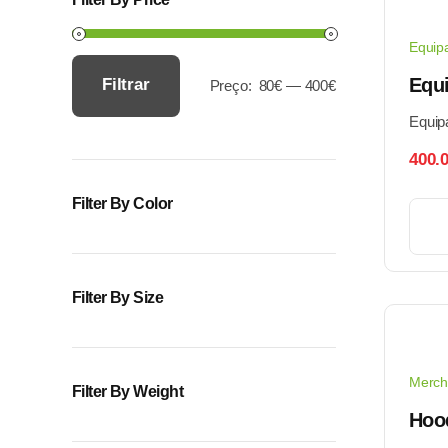
Equip
Equ
Filtrar
Preço:
80€
—
400€
Preço
Preço
Equip
mínimo
máximo
400.
Filter By Color
Filter By Size
Merch
Filter By Weight
Hoo