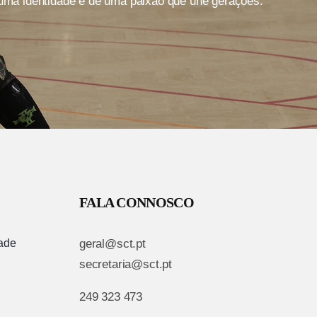
 uma identidade e de uma paixão que une gerações.
FALA CONNOSCO
dade
geral@sct.pt
secretaria@sct.pt
249 323 473