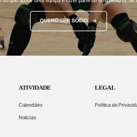
s do que apoiar uma equipa é fazer parte de uma história, de
QUERO SER SÓCIO
ATIVIDADE
LEGAL
Calendário
Política de Privaci
Noticias