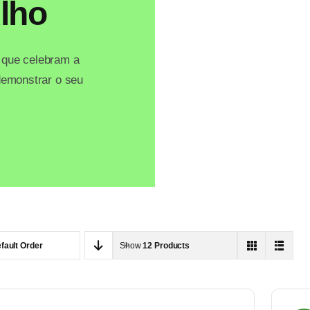
lho
 que celebram a
 demonstrar o seu
fault Order
Show
12 Products