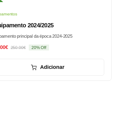
e!
pamentos
ipamento 2024/2025
pamento principal da época 2024-2025
.00
€
250.00
€
20% Off
O
O
preço
preço
original
atual
Adicionar
era:
é:
250.00€.
200.00€.