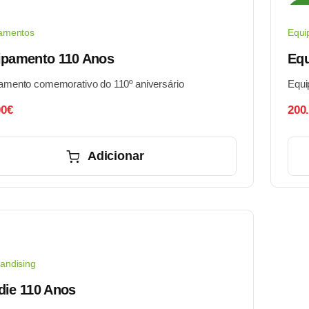
Sal
amentos
Equi
ipamento 110 Anos
Equ
amento comemorativo do 110º aniversário
Equi
00
€
200
Adicionar
andising
die 110 Anos