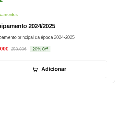
e!
pamentos
ipamento 2024/2025
pamento principal da época 2024-2025
.00
€
250.00
€
20% Off
O
O
preço
preço
original
atual
Adicionar
era:
é:
250.00€.
200.00€.