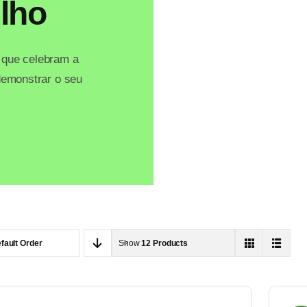
lho
 que celebram a
 demonstrar o seu
fault Order
Show
12 Products