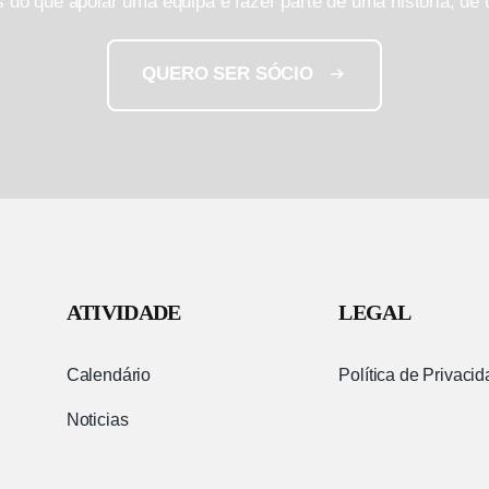
s do que apoiar uma equipa é fazer parte de uma história, de
QUERO SER SÓCIO
ATIVIDADE
LEGAL
Calendário
Política de Privaci
Noticias