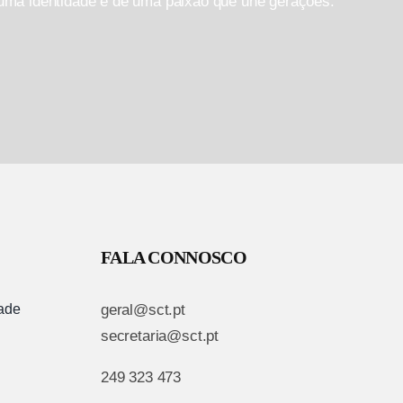
 uma identidade e de uma paixão que une gerações.
FALA CONNOSCO
dade
geral@sct.pt
secretaria@sct.pt
249 323 473