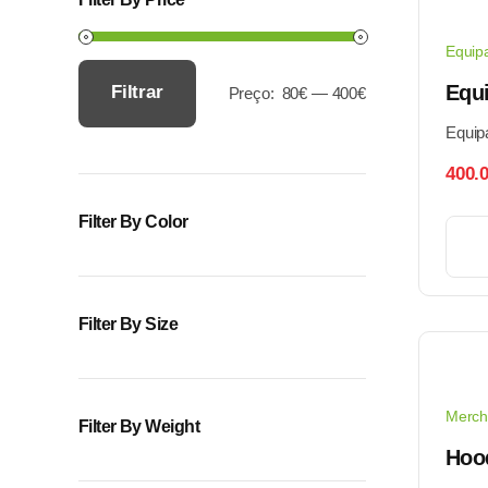
Equip
Equ
Filtrar
Preço:
80€
—
400€
Preço
Preço
Equip
mínimo
máximo
400.
Filter By Color
Filter By Size
Merch
Filter By Weight
Hoo