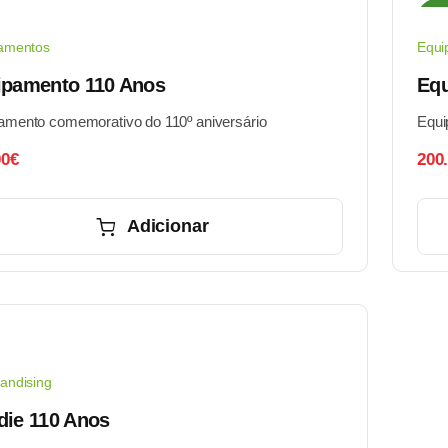
Sal
amentos
Equi
ipamento 110 Anos
Equ
amento comemorativo do 110º aniversário
Equi
00
€
200
Adicionar
andising
die 110 Anos